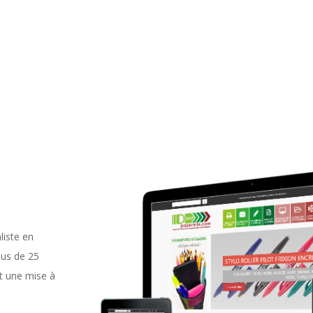
liste en
lus de 25
et une mise à