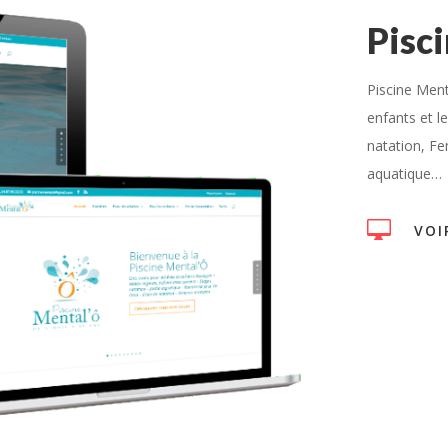
Pisc
Piscine Ment
enfants et l
natation, Fe
aquatique…

VOI